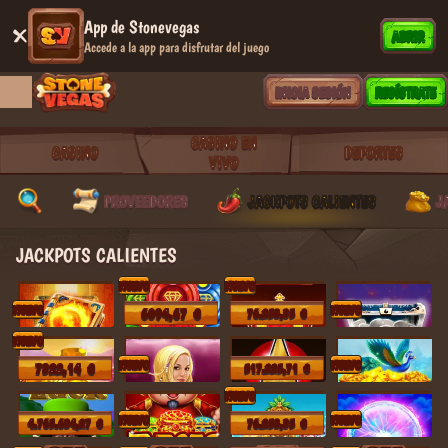
App de Stonevegas
ABRIR
Accede a la app para disfrutar del juego
INICIA SESIÓN
REGÍSTRATE
CASINO EN
CASINO
DEPORTES
VIVO
PROVEEDORES
JACKPOTS CALIENTES
J
JACKPOTS CALIENTES
NUEVO
NUEVO
NUEVO
NUEVO
6094,67 €
76.253,35 €
NUEVO
NUEVO
NUEVO
7322,14 €
517.225,71 €
NUEVO
NUEVO
NUEVO
4.765.634,27 €
76.253,35 €