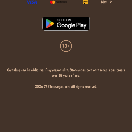
Más
Gambling can be addictive. Play responsibly. Stonevegas.com only accepts customers
over 18 years of age.
2026 © Stonevegas.com All rights reserved.
Utilizamos cookies, comprueba nuestro
Aviso de Cookies
para más información. Puedes
ACEPTAR TODO
cambiar esta configuración en
Configuración de cookies