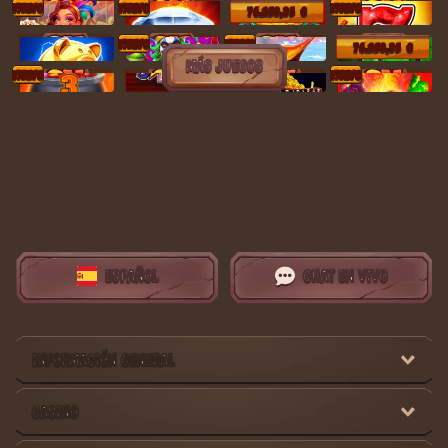
NUEVO
NUEVO
NUEVO
76.253,35 €
NUEVO
NUEVO
76.253,35 €
MÁS JUEGOS
NUEVO
NUEVO
NUEVO
ESPAÑOL
CHAT EN VIVO
INFORMACIÓN GENERAL
CASINO