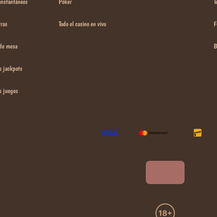
instantáneos
Póker
T
rras
Todo el casino en vivo
F
de mesa
B
s jackpots
s juegos