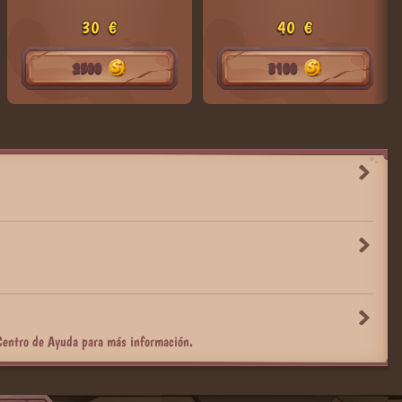
30 €
40 €
2500
3100
Centro de Ayuda para más información.