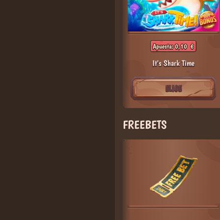
Apuesta: 0,10 €
It's Shark Time
ELIGE
FREEBETS