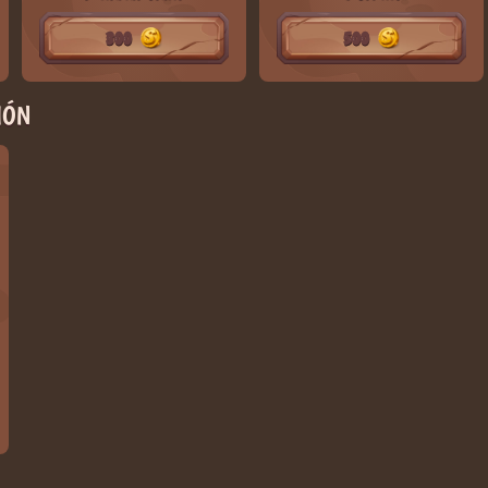
300
500
IÓN