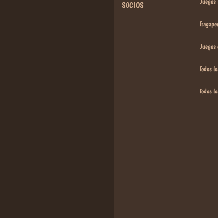
Juegos 
SOCIOS
Tragape
Juegos 
Todos lo
Todos lo