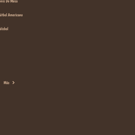
enis De Mesa
útbol Americano
éisbol
Más