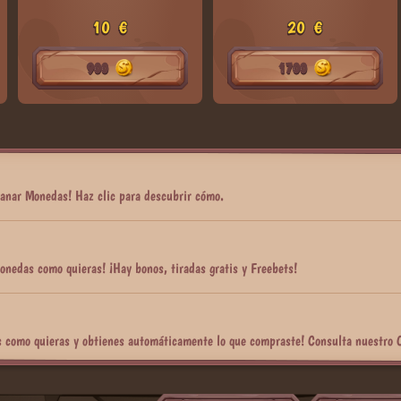
10 €
20 €
900
1700
anar Monedas! Haz clic para descubrir cómo.
onedas como quieras! ¡Hay bonos, tiradas gratis y Freebets!
s como quieras y obtienes automáticamente lo que compraste! Consulta nuestro 