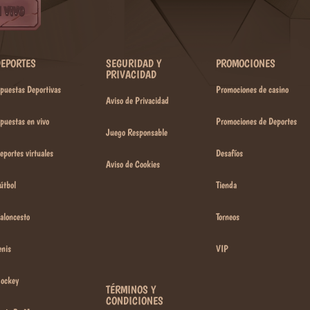
 VIVO
DEPORTES
SEGURIDAD Y
PROMOCIONES
PRIVACIDAD
puestas Deportivas
Promociones de casino
Aviso de Privacidad
puestas en vivo
Promociones de Deportes
Juego Responsable
eportes virtuales
Desafíos
Aviso de Cookies
útbol
Tienda
aloncesto
Torneos
enis
VIP
ockey
TÉRMINOS Y
CONDICIONES