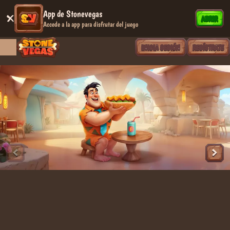
App de Stonevegas
ABRIR
Accede a la app para disfrutar del juego
INICIA SESIÓN
REGÍSTRATE