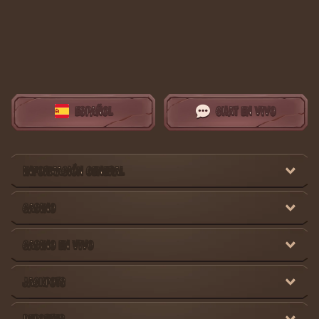
ESPAÑOL
CHAT EN VIVO
INFORMACIÓN GENERAL
CASINO
CASINO EN VIVO
JACKPOTS
DEPORTES