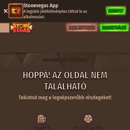
Stonevegas App
MEGNYIT
A legjobb játékélményhez töltsd le az
alkalmazást.
BEJELENTKEZÉS
REGISZTRÁCIÓ
404 OLDAL NEM TALÁLHATÓ
HOPPÁ! AZ OLDAL NEM
TALÁLHATÓ
Tekintsd meg a legnépszerűbb részlegeket!
Kaszinó
Sportfogadás