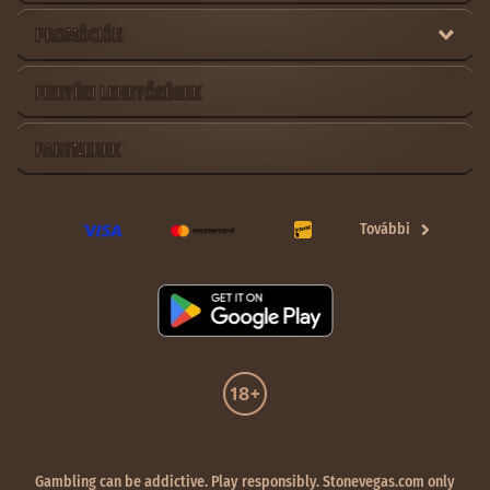
PROMÓCIÓK
FIZETÉSI LEHETŐSÉGEK
PARTNEREK
További
Gambling can be addictive. Play responsibly. Stonevegas.com only