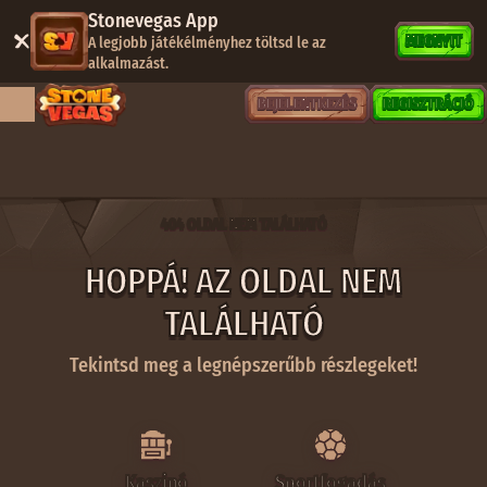
Stonevegas App
MEGNYIT
A legjobb játékélményhez töltsd le az
alkalmazást.
BEJELENTKEZÉS
REGISZTRÁCIÓ
404 OLDAL NEM TALÁLHATÓ
HOPPÁ! AZ OLDAL NEM
TALÁLHATÓ
Tekintsd meg a legnépszerűbb részlegeket!
Kaszinó
Sportfogadás