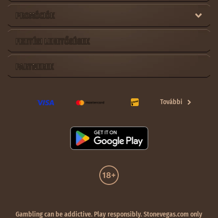
PROMÓCIÓK
FIZETÉSI LEHETŐSÉGEK
PARTNEREK
További
Gambling can be addictive. Play responsibly. Stonevegas.com only