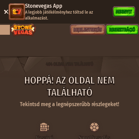
Stonevegas App
MEGNYIT
A legjobb játékélményhez töltsd le az
alkalmazást.
BEJELENTKEZÉS
REGISZTRÁCIÓ
404 OLDAL NEM TALÁLHATÓ
HOPPÁ! AZ OLDAL NEM
TALÁLHATÓ
Tekintsd meg a legnépszerűbb részlegeket!
Kaszinó
Sportfogadás