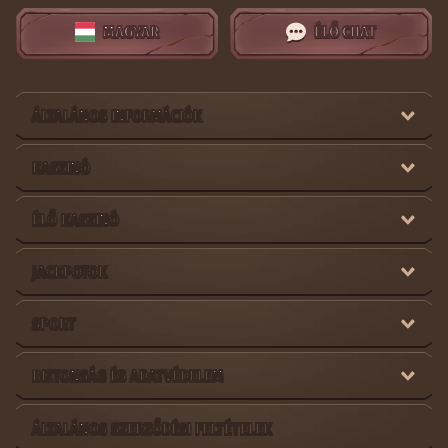
MAGYAR
ÉLŐ CHAT
ÁLTALÁNOS INFORMÁCIÓK
KASZINÓ
ÉLŐ KASZINÓ
JACKPOTOK
SPORT
BIZTONSÁG ÉS ADATVÉDELEM
ÁLTALÁNOS SZERZŐDÉSI FELTÉTELEK