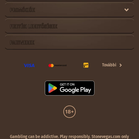
PROMÓCIÓK
FIZETÉSI LEHETŐSÉGEK
PARTNEREK
További
Gambling can be addictive. Play responsibly. Stonevegas.com only