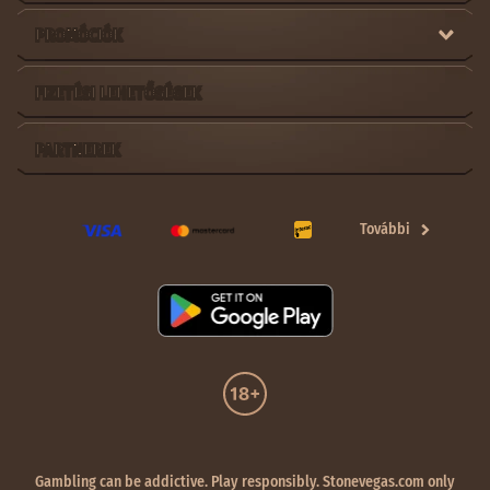
PROMÓCIÓK
FIZETÉSI LEHETŐSÉGEK
PARTNEREK
További
Gambling can be addictive. Play responsibly. Stonevegas.com only