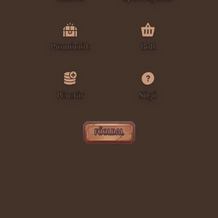
Promóciók
Bolt
Pénztár
Súgó
FŐOLDAL