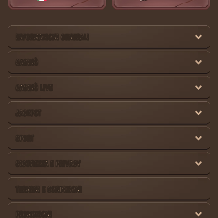
INFORMAZIONI GENERALI
CASINÒ
CASINÒ LIVE
JACKPOT
SPORT
SICUREZZA E PRIVACY
TERMINI E CONDIZIONI
PROMOZIONI