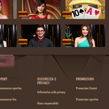
NUOVO
NUOVO
NUOVO
NUOVO
CHAT
SPORT
SICUREZZA E
PROMOZIONI
PRIVACY
commesse sportive
Promozioni Casinò
Informativa sulla privacy
commesse live
Promozioni sportive
Gioco responsabile