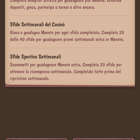
Completa semplici attività per guadagnare più Monete. Effettua
depositi, gioca, partecipa a tornei e altro ancora.
Sfide Settimanali del Casinò
Gioca e guadagna Monete per ogni sfida completata. Completa 20
delle 40 sfide per guadagnare premi settimanali extra in Monete.
Sfide Sportive Settimanali
Scommetti per guadagnare Monete extra. Completa 20 sfide per
ottenere la ricompensa settimanale. Completale tutte prima del
ripristino settimanale.