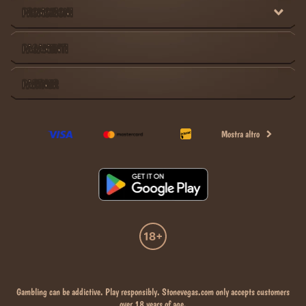
PROMOZIONI
PAGAMENTI
PARTNER
Mostra altro
Gambling can be addictive. Play responsibly. Stonevegas.com only accepts customers
over 18 years of age.