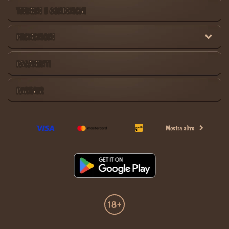
diverse promozioni del casinò, tra cui giri gratuiti, bonus di ricarica, cashback e altro
TERMINI E CONDIZIONI
ancora. Ora scopriamo i tipi di giochi da casinò a cui puoi giocare nel nostro casinò.
PROMOZIONI
Slot
Pensa a tutti i tipi di slot a cui puoi giocare e ti garantiamo che potrai trovarli al casinò
PAGAMENTI
online Stonevegas! Abbiamo slot con una varietà di temi, rulli e linee di pagamento,
quindi potrai provare tantissimi giochi.
Slot del casinò online Stonevegas:
PARTNER
Slot classiche
: gioca a slot tradizionali o moderne con vari rulli e temi.
Slot Acquisti Bonus
: salta direttamente all'azione del round bonus.
Slot Megaways
: divertiti con rulli dinamici con più modi per vincere.
Mostra altro
Giochi istantanei
: perfetti per un gameplay veloce con lo stesso livello di
divertimento.
Jackpot
I giochi con jackpot sono molto popolari e offrono un tipo di gameplay particolare.
Abbiamo una categoria jackpot dedicata in cui puoi trovare tutti i nostri giochi con
jackpot disponibili. Al casinò online Stonevegas, puoi giocare a Jackpot Dream Drops,
hot jackpot e nuovi jackpots e, se non sai a cosa giocare, puoi sempre dare un'occhiata
alla nostra sezione dei jackpot giornalieri, dove ti consigliamo diversi jackpot da giocare
ogni singolo giorno.