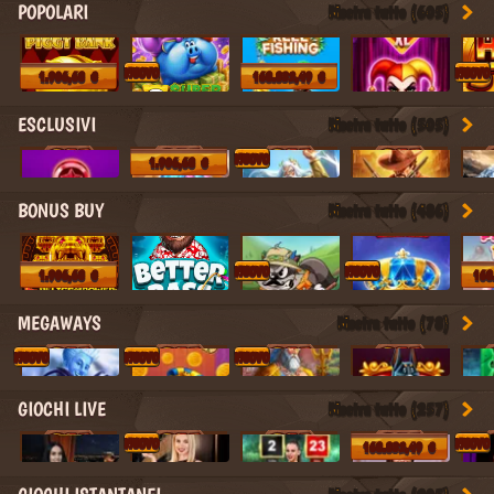
POPOLARI
Mostra tutto (605)
NUOVO
NUOVO
1.906,68 €
168.832,49 €
ESCLUSIVI
Mostra tutto (505)
NUOVO
1.906,68 €
BONUS BUY
Mostra tutto (486)
NUOVO
NUOVO
1.906,68 €
168
MEGAWAYS
Mostra tutto (78)
NUOVO
NUOVO
NUOVO
GIOCHI LIVE
Mostra tutto (257)
NUOVO
NUOVO
168.832,49 €