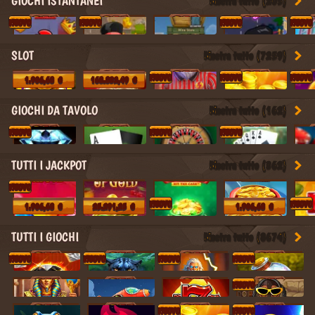
GIOCHI ISTANTANEI
Mostra tutto (205)
NUOVO
NUOVO
NUOVO
NUOVO
SLOT
Mostra tutto (7259)
NUOVO
NUOVO
NUOVO
1.906,68 €
168.832,49 €
GIOCHI DA TAVOLO
Mostra tutto (162)
NUOVO
NUOVO
NUOVO
TUTTI I JACKPOT
Mostra tutto (362)
NUOVO
NUOVO
NUOVO
1.906,68 €
25.291,25 €
1.906,68 €
TUTTI I GIOCHI
Mostra tutto (8674)
NUOVO
NUOVO
NUOVO
NUOVO
NUOVO
NUOVO
NUOVO