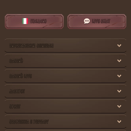
completi sfide del casinò singole e settimanali per guadagnare monete? Puoi anche
accedere al nostro negozio del casinò online e scambiare le tue monete per offerte
vantaggiose.
Stonevegas è un casinò generoso e i giocatori registrati possono richiedere diverse
ITALIANO
LIVE CHAT
promozioni del casinò e sportive, alcune anche settimanali. Puoi anche salire di livello
VIP per sbloccare ancora più vantaggi.
La parte migliore? Non devi nemmeno uscire di casa! I giocatori possono accedere al
nostro casinò online da qualsiasi luogo e in qualsiasi momento poiché il nostro sito Web è
INFORMAZIONI GENERALI
completamente ottimizzato per dispositivi mobili. Gioca sul tuo telefono, dal tuo PC o
tablet, la decisione spetta a te.
CASINÒ
Casinò Stonevegas
CASINÒ LIVE
Non c'è bisogno di prendere un volo per Las Vegas, al casinò online Stonevegas puoi
giocare a tutti i giochi che puoi immaginare dalla comodità e dalla privacy di casa tua!
Sul nostro sito, puoi navigare facilmente nella sezione del nostro casinò utilizzando le tre
JACKPOT
categorie principali: Slot, Jackpot e Casinò live, e ulteriori sottocategorie. Per trovare un
gioco in base al provider, puoi visitare la pagina dei nostri provider per vedere tutti i
SPORT
giochi disponibili da un provider specifico. Se non hai un account, puoi comunque
giocare ai nostri giochi gratuitamente, ma per giocare con denaro reale, dovrai registrarti.
Questo ci consente di proteggere i nostri giocatori e di offrire una piattaforma di gioco
SICUREZZA E PRIVACY
responsabile.
Vuoi aggiungere qualcosa al tuo deposito? Al casinò online Stonevegas, puoi richiedere