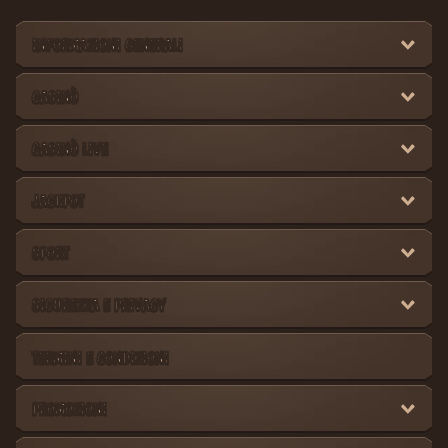
promozioni sportive. Offriamo anche la possibilità di guadagnare monete da spendere nel
negozio per freebet partecipando a tornei sportivi e completando sfide sportive
settimanali. Oltre a questo, abbiamo un programma fedeltà in cui puoi ottenere l'accesso
INFORMAZIONI GENERALI
a diversi vantaggi man mano che scali i livelli VIP.
Ancora meglio? Su Stonevegas puoi scommettere online da qualsiasi luogo. Scommetti
CASINÒ
sulla tua squadra preferita in spiaggia o mentre guardi la partita. E se hai bisogno di
aiuto, contatta il nostro fantastico team di assistenza clienti 24 ore su 24, 7 giorni su 7
tramite chat live o e-mail.
CASINÒ LIVE
Scopri incredibili opzioni di scommesse online su Stonevegas!
JACKPOT
Sportsbook Stonevegas: un'esperienza di scommesse su misura
Vogliamo solo il meglio per i nostri scommettitori, quindi dedichiamo tempo e impegno
SPORT
alla creazione di un'esperienza di scommesse online incredibile presso il nostro
Sportsbook. Poiché le quote delle scommesse determinano le potenziali vincite, offriamo
quote competitive per garantire ai nostri membri il miglior valore per le loro scommesse.
SICUREZZA E PRIVACY
Quando scommetti online su Stonevegas, puoi scegliere tra tre formati di quote: quote
decimali, quote frazionarie e quote americane. Gli scommettitori possono anche cambiare
TERMINI E CONDIZIONI
la lingua del sito se desiderano un'esperienza di scommesse online completamente
personalizzata.
PROMOZIONI
Opzioni di scommesse online su Stonevegas