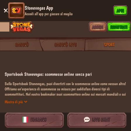
Stonevegas App
APRI
Accedi all'app per giocare al meglio
ACCEDI
REGISTRATI
CASINÒ
CASINÒ LIVE
SPORT
Sportsbook Stonevegas: scommesse online senza pari
Sullo Sportsbook Stonevegas, puoi divertirti con le scommesse online come nessun altro!
Offriamo un'esperienza di scommesse su misura per soddisfare diversi tipi di
scommettitori. Nel nostro bookmaker puoi scommettere online sui mercati mondiali e sui
campionati internazionali e locali, beneficiando di incredibili quote.
Mostra di più
Dato che sappiamo che gli scommettitori hanno preferenze diverse, offriamo vari sport su
cui scommettere, inclusi tutti gli sport più popolari, gli sport indoor, gli sport outdoor, le
scommesse virtuali e le scommesse live.
ITALIANO
LIVE CHAT
E se questo non ti basta, puoi sempre aumentare la tua scommessa richiedendo le nostre