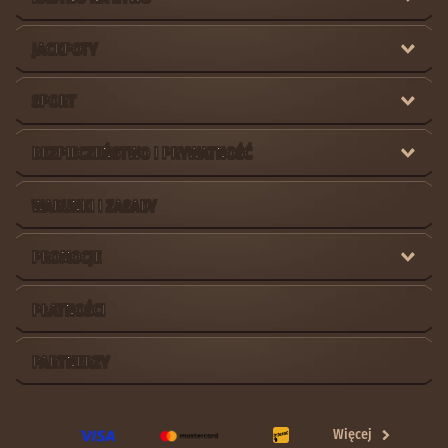
JACKPOTY
SPORT
BEZPIECZEŃSTWO I PRYWATNOŚĆ
WARUNKI I ZASADY
PROMOCJE
PŁATNOŚCI
PARTNERZY
Więcej