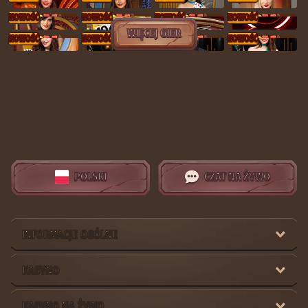
NOWOŚĆ
NOWOŚĆ
NOWOŚĆ
NOWOŚĆ
WIĘCEJ GIER
NOWOŚĆ
NOWOŚĆ
NOWOŚĆ
NOWOŚĆ
POLSKI
CZAT NA ŻYWO
INFORMACJE OGÓLNE
KASYNO
KASYNO NA ŻYWO