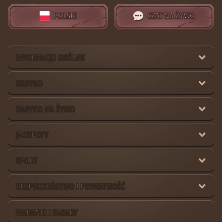
POLSKI
CZAT NA ŻYWO
INFORMACJE OGÓLNE
KASYNO
KASYNO NA ŻYWO
JACKPOTY
SPORT
BEZPIECZEŃSTWO I PRYWATNOŚĆ
WARUNKI I ZASADY