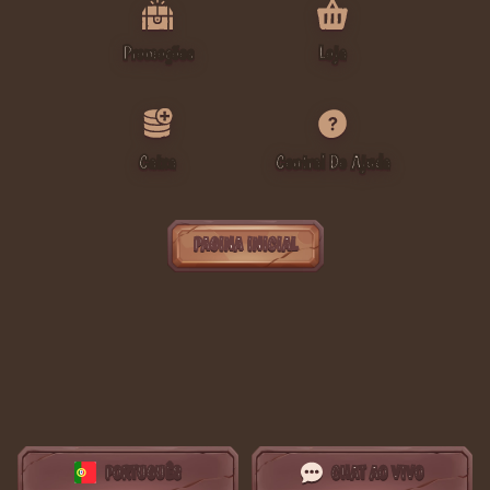
Promoções
Loja
Caixa
Central De Ajuda
PAGINA INICIAL
PORTUGUÊS
CHAT AO VIVO