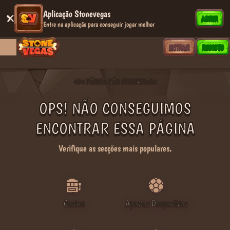
Aplicação Stonevegas
ABRIR
Entre na aplicação para conseguir jogar melhor
ENTRAR
REGISTO
404 PÁGINA NÃO ENCONTRADA
OPS! NÃO CONSEGUIMOS
ENCONTRAR ESSA PÁGINA
Verifique as secções mais populares.
Casino
Apostas Desportivas