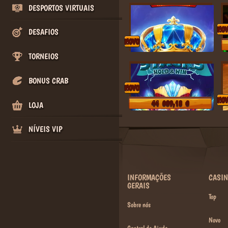
DESPORTOS VIRTUAIS
NO
DESAFIOS
NOVO
TORNEIOS
BONUS CRAB
NOVO
NO
44 089,18 €
LOJA
NÍVEIS VIP
INFORMAÇÕES
CASI
GERAIS
Top
Sobre nós
Novo