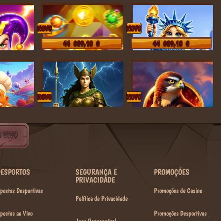
NOVO
NOVO
44 089,18 €
44 089,18 €
NOVO
NOVO
 VIVO
DESPORTOS
SEGURANÇA E
PROMOÇÕES
PRIVACIDADE
postas Desportivas
Promoções de Casino
Política de Privacidade
postas ao Vivo
Promoções Desportivas