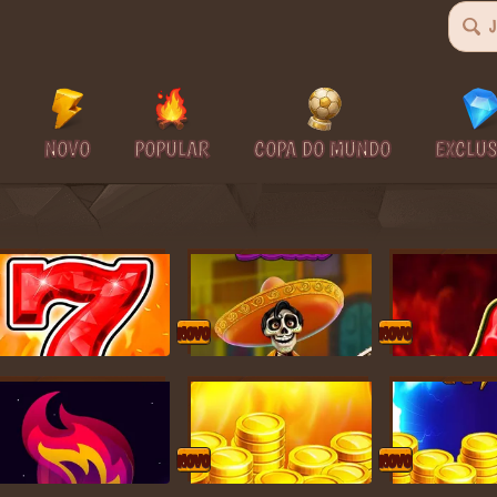
J
NOVO
POPULAR
COPA DO MUNDO
EXCLUS
NOVO
NOVO
NOVO
NOVO