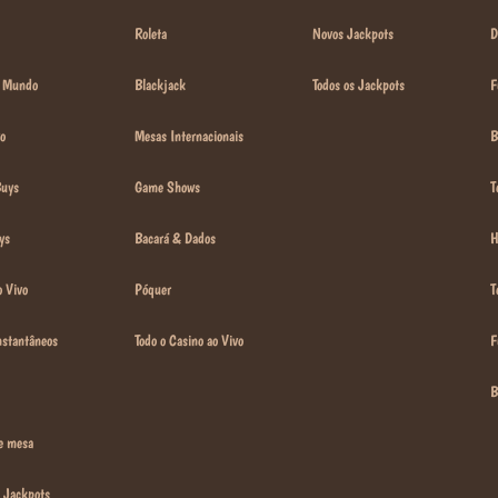
Roleta
Novos Jackpots
D
o Mundo
Blackjack
Todos os Jackpots
F
o
Mesas Internacionais
B
Buys
Game Shows
T
ys
Bacará & Dados
H
o Vivo
Póquer
T
nstantâneos
Todo o Casino ao Vivo
F
B
e mesa
s Jackpots