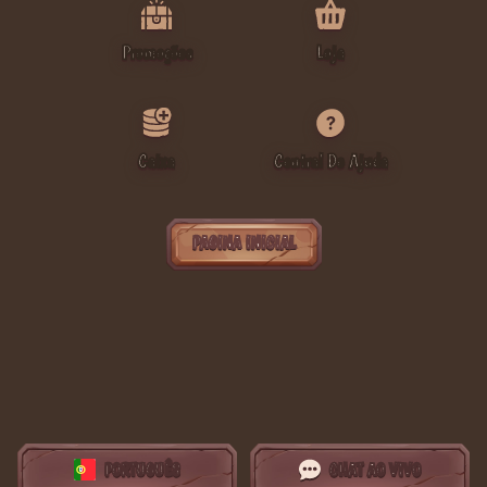
Promoções
Loja
Caixa
Central De Ajuda
PAGINA INICIAL
PORTUGUÊS
CHAT AO VIVO