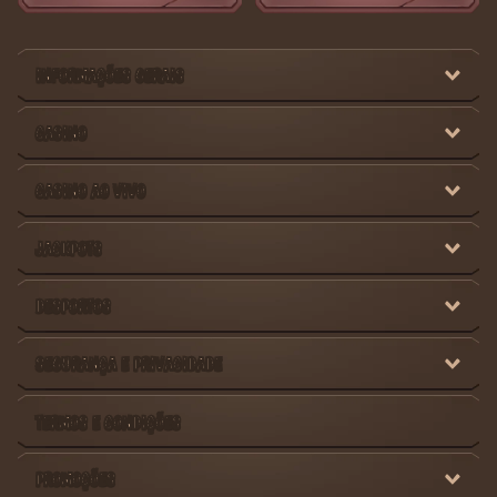
INFORMAÇÕES GERAIS
CASINO
CASINO AO VIVO
JACKPOTS
DESPORTOS
SEGURANÇA E PRIVACIDADE
TERMOS E CONDIÇÕES
PROMOÇÕES