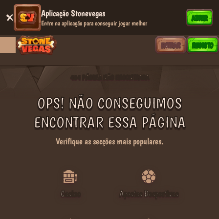
Aplicação Stonevegas
ABRIR
Entre na aplicação para conseguir jogar melhor
ENTRAR
REGISTO
404 PÁGINA NÃO ENCONTRADA
OPS! NÃO CONSEGUIMOS
ENCONTRAR ESSA PÁGINA
Verifique as secções mais populares.
Casino
Apostas Desportivas