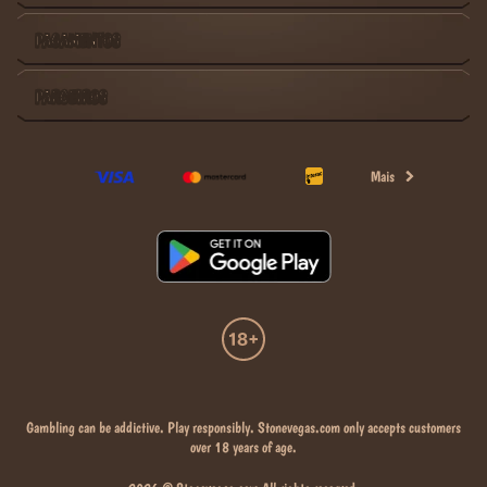
PAGAMENTOS
PARCEIROS
Mais
Gambling can be addictive. Play responsibly. Stonevegas.com only accepts customers
over 18 years of age.