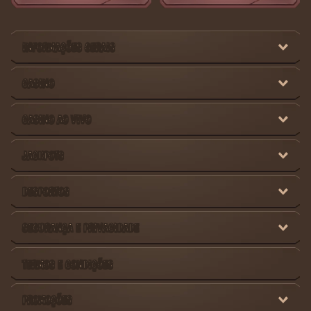
INFORMAÇÕES GERAIS
CASINO
CASINO AO VIVO
JACKPOTS
DESPORTOS
SEGURANÇA E PRIVACIDADE
TERMOS E CONDIÇÕES
PROMOÇÕES