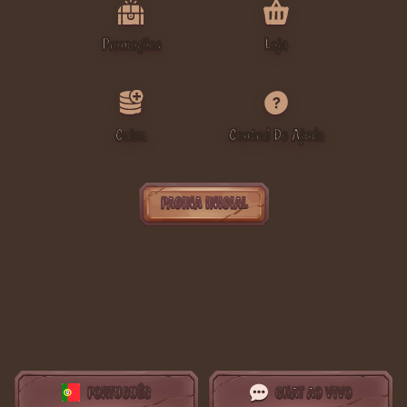
Promoções
Loja
Caixa
Central De Ajuda
PAGINA INICIAL
PORTUGUÊS
CHAT AO VIVO