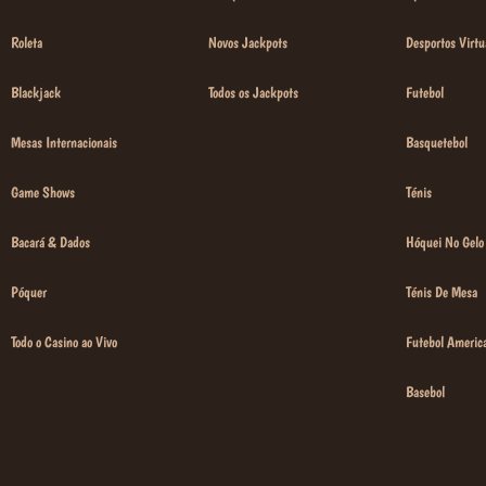
nossos apostadores, por isso dedicamos tempo e esforço a criar uma experiência de apostas onli
e apostas determinam os pagamentos potenciais, oferecemos odds competitivas para garantir qu
Roleta
Novos Jackpots
Desportos Virtu
nevegas, podes escolher entre três formatos de odds: odds decimais, odds fracionárias, e odd
Blackjack
Todos os Jackpots
Futebol
 queiram uma experiência de apostas online totalmente personalizada.
e Stonevegas
Mesas Internacionais
Basquetebol
 de apostas desportivas no Stonevegas, a nossa secção de desporto é simples e fácil de navegar,
Game Shows
Ténis
vas. Podes também ver no que os outros jogadores estão a apostar, utilizando a funcionalidade 
apostas, os apostadores podem apostar online em mercados globais, várias ligas, jogadores, jog
Bacará & Dados
Hóquei No Gelo
g options:
Póquer
Ténis De Mesa
a em ténis de mesa, dardos, snooker, e mais.
z apostas em desportos populares como futebol, ténis, basquetebol, entre outros.
 em jogos favoritos como League of Legends, Dota 2, Counterstrike, entre outras opções.
Todo o Casino ao Vivo
Futebol Americ
go e faz apostas confortavelmente.
ruta de várias ligas e desportos simulados para apostar.
Basebol
erem fazer apostas ao vivo em vez de apostas antes do jogo, oferecemos apostas em tempo real p
permite ajustar a tua estratégia com base em estatísticas e odds em tempo real, e muitas vezes