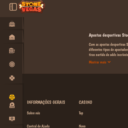
Apostas desportivas Sto
Com as apostas desportivas S
diferentes tipos de apostador
tiras partido de odds incrívei
Mostrar mais
Sabemos que os apostadores tê
desportos ao ar livre, apostas
E se isso não for suficiente
te permite ganhar moedas par
programa de fidelidade onde 
Queres mais? No Stonevegas, p
entrares em contacto com a no
INFORMAÇÕES GERAIS
CASINO
Aproveita as incríveis opções
Sobre nós
Top
Apostas desportivas Sto
Central de Ajuda
Novo