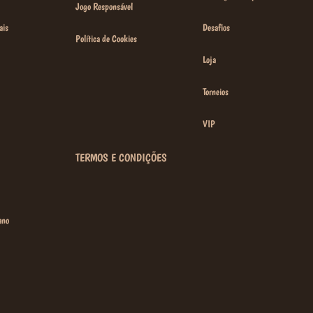
ne incrível na nossa secção de apostas
Jogo Responsável
e os nossos membros obtenham o melhor valor
ais
Desafios
Política de Cookies
s americanas. Os apostadores também podem
Loja
Torneios
 através das nossas categorias principais e do
VIP
de apostas populares.
os, e eventos.
TERMOS E CONDIÇÕES
ano
ara agradar a diferentes tipos de
 adiciona um nível extra de emoção enquanto a