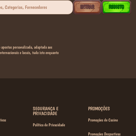
ENTRAR
REGISTO
s, Categorias, Fornecedores
 apostas personalizada, adaptada aos
ternacionais e locais, tudo isto enquanto
s desportos populares, desportos indoor,
bém temos um sistema de ganho de moedas que
desportivos semanais. Além disso, temos um
stes ao jogo. E, se precisares de ajuda, basta
SEGURANÇA E
PROMOÇÕES
PRIVACIDADE
tivas
Promoções de Casino
Política de Privacidade
Promoções Desportivas