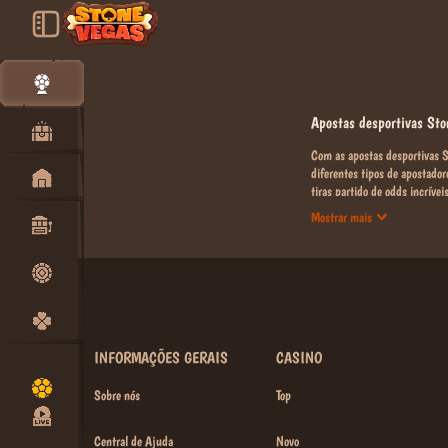
Apostas desportivas Sto
Com as apostas desportivas S
diferentes tipos de apostador
tiras partido de odds incrívei
Mostrar mais
Sabemos que os apostadores tê
desportos ao ar livre, apostas
E se isso não for suficiente
te permite ganhar moedas par
programa de fidelidade onde 
Queres mais? No Stonevegas, p
entrares em contacto com a no
INFORMAÇÕES GERAIS
CASINO
Aproveita as incríveis opções
Sobre nós
Top
Apostas desportivas Sto
Central de Ajuda
Novo