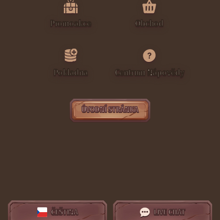
Promoakce
Obchod
Pokladna
Centrum Nápovědy
ÚVODNÍ STRÁNKA
ČEŠTINA
LIVE CHAT