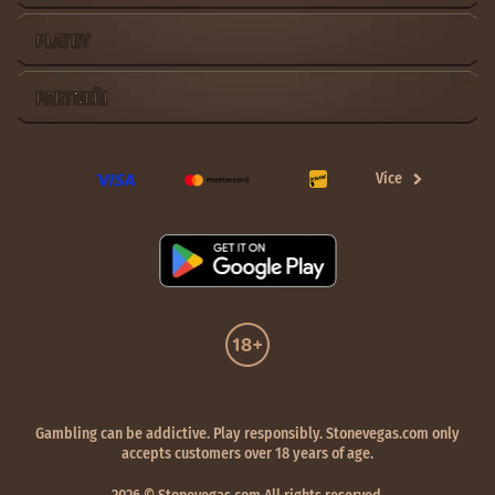
PLATBY
PARTNEŘI
Více
Gambling can be addictive. Play responsibly. Stonevegas.com only
accepts customers over 18 years of age.