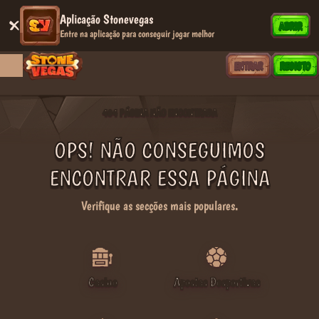
Aplicação Stonevegas
ABRIR
Entre na aplicação para conseguir jogar melhor
ENTRAR
REGISTO
404 PÁGINA NÃO ENCONTRADA
OPS! NÃO CONSEGUIMOS
ENCONTRAR ESSA PÁGINA
Verifique as secções mais populares.
Casino
Apostas Desportivas