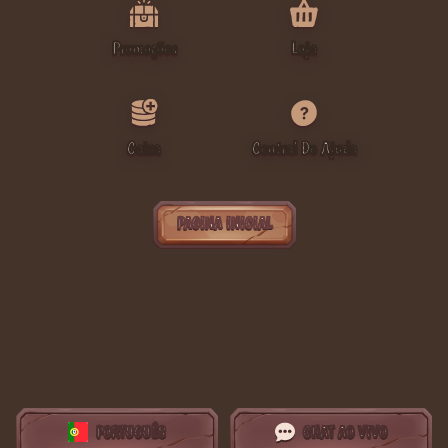
Promoções
Loja
Caixa
Central De Ajuda
PAGINA INICIAL
PORTUGUÊS
CHAT AO VIVO