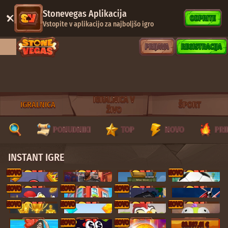
Stonevegas Aplikacija
ODPRITE
Vstopite v aplikacijo za najboljšo igro
PRIJAVA
REGISTRACIJA
IGRALNICA V
IGRALNICA
ŠPORT
ŽIVO
PONUDNIKI
TOP
NOVO
PRI
INSTANT IGRE
NOVO
NOVO
NOVO
NOVO
NOVO
NOVO
NOVO
NOVO
NOVO
NOVO
NOVO
83.597,61 €