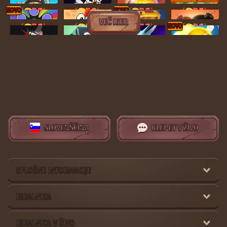
NOVO
NOVO
VEČ IGER
NOVO
NOVO
SLOVENŠČINA
KLEPET V ŽIVO
SPLOŠNE INFORMACIJE
IGRALNICA
IGRALNICA V ŽIVO