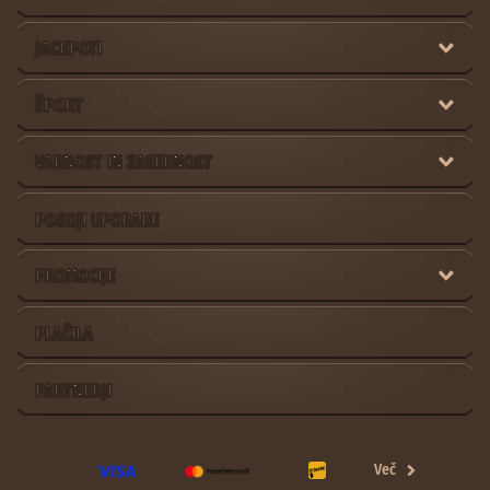
JACKPOTI
ŠPORT
VARNOST IN ZASEBNOST
POGOJI UPORABE
PROMOCIJE
PLAČILA
PARTNERJI
Več