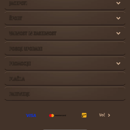
JACKPOTI
ŠPORT
VARNOST IN ZASEBNOST
POGOJI UPORABE
PROMOCIJE
PLAČILA
PARTNERJI
Več