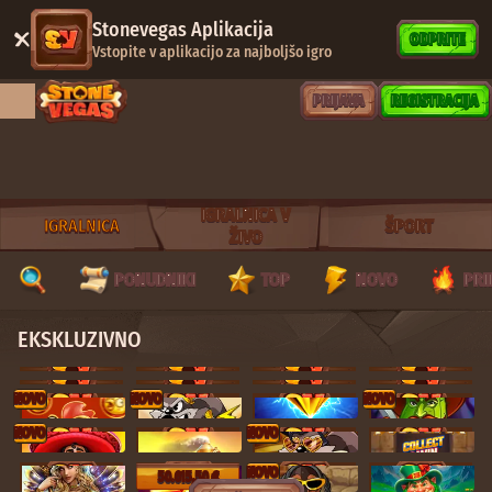
Stonevegas Aplikacija
ODPRITE
Vstopite v aplikacijo za najboljšo igro
PRIJAVA
REGISTRACIJA
IGRALNICA V
IGRALNICA
ŠPORT
ŽIVO
PONUDNIKI
TOP
NOVO
PRI
EKSKLUZIVNO
NOVO
NOVO
NOVO
NOVO
NOVO
NOVO
50.615,50 €