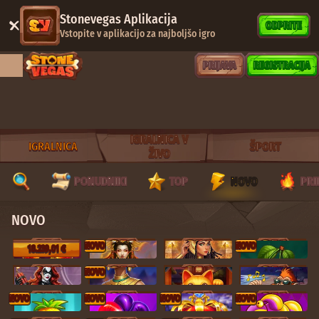
Stonevegas Aplikacija
ODPRITE
Vstopite v aplikacijo za najboljšo igro
PRIJAVA
REGISTRACIJA
IGRALNICA V
IGRALNICA
ŠPORT
ŽIVO
PONUDNIKI
TOP
NOVO
PRI
NOVO
NOVO
NOVO
18.239,01 €
NOVO
NOVO
NOVO
NOVO
NOVO