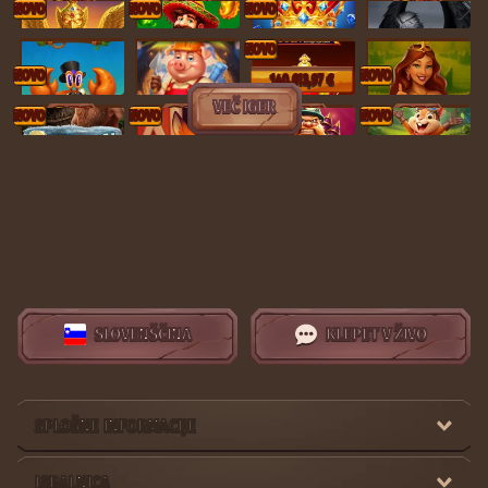
NOVO
NOVO
NOVO
NOVO
NOVO
NOVO
140.613,97 €
VEČ IGER
NOVO
NOVO
NOVO
NOVO
SLOVENŠČINA
KLEPET V ŽIVO
SPLOŠNE INFORMACIJE
IGRALNICA