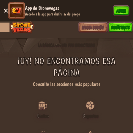
App de Stonevegas
ABRIR
Accede a la app para disfrutar del juego
INICIA SESIÓN
REGÍSTRATE
LA PÁGINA 404 NO FUE ENCONTRADA
¡UY! NO ENCONTRAMOS ESA
PÁGINA
Consulte las secciones más populares
Casino
Deportes