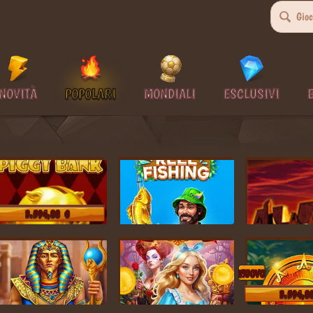
Gioc
NOVITÀ
POPOLARI
MONDIALI
ESCLUSIVI
3.594,88 €
NUOVO
3.594,8