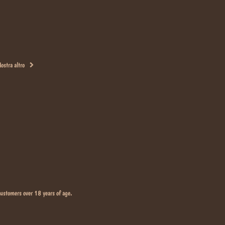
ostra altro
ustomers over 18 years of age.