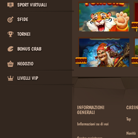
SPORT VIRTUALI
SFIDE
NU
TORNEI
BONUS CRAB
NUOVO
NU
NEGOZIO
LIVELLI VIP
INFORMAZIONI
CASI
GENERALI
Top
Informazioni su di noi
Novità