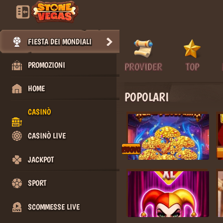
FIESTA DEI MONDIALI
PROMOZIONI
PROVIDER
TOP
HOME
POPOLARI
CASINÒ
CASINÒ LIVE
NUOVO
JACKPOT
SPORT
SCOMMESSE LIVE