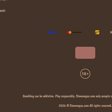
iochi
M
Gambling can be addictive. Play responsibly. Stonevegas.com only accepts c
2026 © Stonevegas.com All rights reserved.