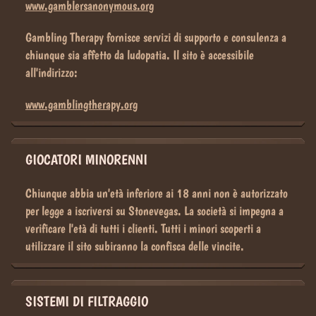
www.gamblersanonymous.org
Gambling Therapy fornisce servizi di supporto e consulenza a
chiunque sia affetto da ludopatia. Il sito è accessibile
all'indirizzo:
www.gamblingtherapy.org
GIOCATORI MINORENNI
Chiunque abbia un'età inferiore ai 18 anni non è autorizzato
per legge a iscriversi su Stonevegas. La società si impegna a
verificare l'età di tutti i clienti. Tutti i minori scoperti a
utilizzare il sito subiranno la confisca delle vincite.
SISTEMI DI FILTRAGGIO