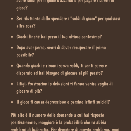
avere soldi per il gioco d'azzardo o per pagare i debiti di
gioco?
Sei riluttante dallo spendere i "soldi di gioco" per qualsiasi
altra cosa?
Giochi finché hai perso il tuo ultimo centesimo?
Dopo aver perso, senti di dover recuperare il prima
possibile?
Quando giochi e rimani senza soldi, ti senti perso e
disperato ed hai bisogno di giocare al più presto?
Litigi, frustrazioni o delusioni ti fanno venire voglia di
giocare di più?
Il gioco ti causa depressione o persino istinti suicidi?
Più alto è il numero delle domande a cui hai risposto
positivamente, maggiore è la probabilità che tu abbia
problemi di ludopatia. Per discutere di questo problema, puoi