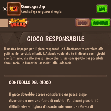
Stonevegas App
APRI
Accedi all'app per giocare al meglio
ACCEDI
REGISTRATI
GIOCO RESPONSABILE
Il nostro impegno per il gioco responsabile è direttamente correlato alla
politica del servizio clienti. L'Azienda vuole che tu ti diverta con i giochi
che forniamo, ma allo stesso tempo che tu sia consapevole dei possibili
danni sociali e finanziari associati alla ludopatia.
CONTROLLO DEL GIOCO
Il gioco dovrebbe essere considerato un passatempo
divertente e non una fonte di reddito. Per alcuni giocatori è
difficile vivere il gioco d'azzardo solo come una forma di