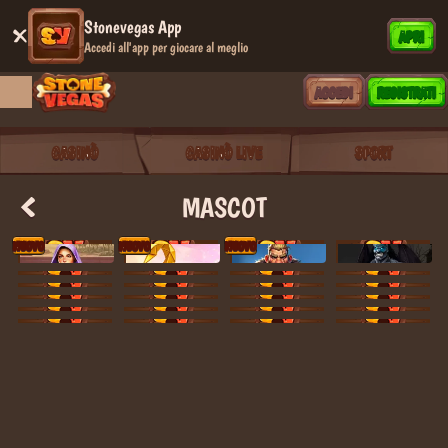
Stonevegas App
APRI
Accedi all'app per giocare al meglio
ACCEDI
REGISTRATI
CASINÒ
CASINÒ LIVE
SPORT
MASCOT
NUOVO
NUOVO
NUOVO