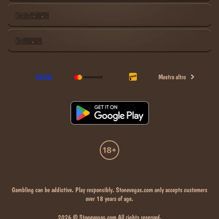
PAGAMENTI
PARTNER
Mostra altro
Gambling can be addictive. Play responsibly. Stonevegas.com only accepts customers
over 18 years of age.
2026 © Stonevegas.com All rights reserved.