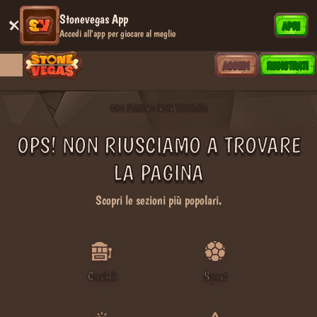
Stonevegas App
APRI
Accedi all'app per giocare al meglio
ACCEDI
REGISTRATI
404 PAGINA NON TROVATA
OPS! NON RIUSCIAMO A TROVARE
LA PAGINA
Scopri le sezioni più popolari.
Casinò
Sport