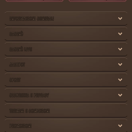
INFORMAZIONI GENERALI
CASINÒ
CASINÒ LIVE
JACKPOT
SPORT
SICUREZZA E PRIVACY
TERMINI E CONDIZIONI
PROMOZIONI