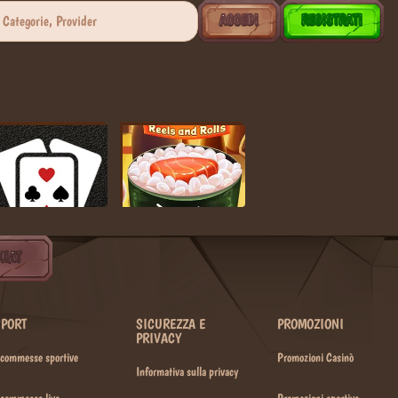
ACCEDI
REGISTRATI
 Categorie, Provider
CHAT
SPORT
SICUREZZA E
PROMOZIONI
PRIVACY
commesse sportive
Promozioni Casinò
Informativa sulla privacy