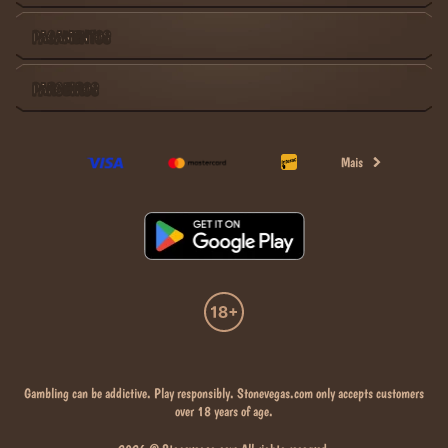
PAGAMENTOS
PARCEIROS
Mais
Gambling can be addictive. Play responsibly. Stonevegas.com only accepts customers
over 18 years of age.