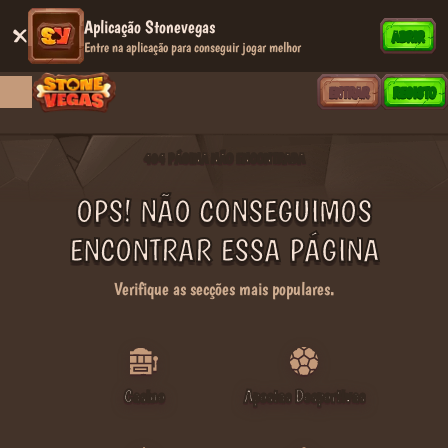
Aplicação Stonevegas
ABRIR
Entre na aplicação para conseguir jogar melhor
ENTRAR
REGISTO
404 PÁGINA NÃO ENCONTRADA
OPS! NÃO CONSEGUIMOS
ENCONTRAR ESSA PÁGINA
Verifique as secções mais populares.
Casino
Apostas Desportivas