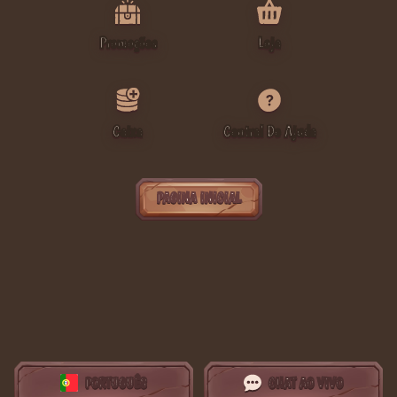
Promoções
Loja
Caixa
Central De Ajuda
PAGINA INICIAL
PORTUGUÊS
CHAT AO VIVO