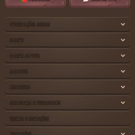
INFORMAÇÕES GERAIS
CASINO
CASINO AO VIVO
JACKPOTS
DESPORTOS
SEGURANÇA E PRIVACIDADE
TERMOS E CONDIÇÕES
PROMOÇÕES