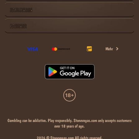
ZAHLUNGEN
PARTNER
Mehr
Gambling can be addictive. Play responsibly. Stonevegas.com only accepts customers
over 18 years of age.
2026 © Stonevegas.com All rights reserved.