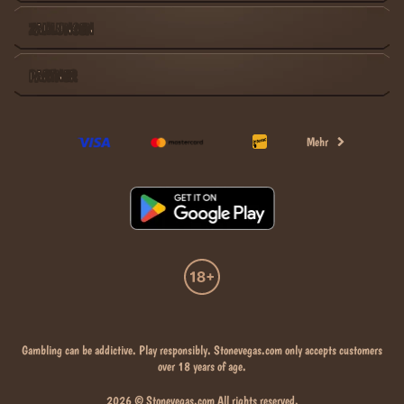
ZAHLUNGEN
PARTNER
Mehr
Gambling can be addictive. Play responsibly. Stonevegas.com only accepts customers
over 18 years of age.
2026 © Stonevegas.com All rights reserved.