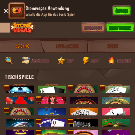
Stonevegas Anwendung
ÖFFNEN
Erhalte die App für das beste Spiel
EINLOGGEN
REGISTRIEREN
CASINO
LIVE-CASINO
SPORT
ANBIETER
TOP
NEU
BELIEBT
TISCHSPIELE
NEU
NEU
NEU
NEU
NEU
NEU
NEU
NEU
NEU