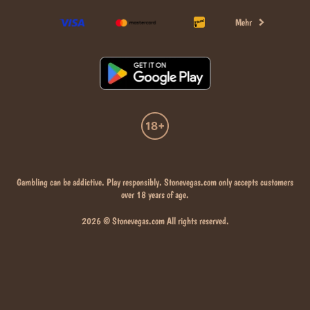
Mehr
Gambling can be addictive. Play responsibly. Stonevegas.com only accepts customers
over 18 years of age.
2026 © Stonevegas.com All rights reserved.
Wir verwenden Cookies, siehe
Cookie-Hinweis
ALLES AKZEPTIEREN
Mehr Infos unter
Cookie-Einstellungen.