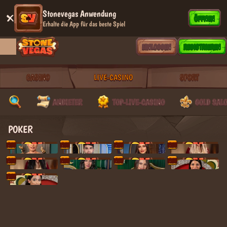
Stonevegas Anwendung
ÖFFNEN
Erhalte die App für das beste Spiel
EINLOGGEN
REGISTRIEREN
CASINO
LIVE-CASINO
SPORT
ANBIETER
TOP-LIVE-CASINO
GOLD SAL
POKER
NEU
NEU
NEU
NEU
NEU
NEU
NEU
NEU
NEU