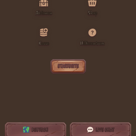
Aktionen
Shop
Kasse
Hilfezentrum
STARTSEITE
DEUTSCH
LIVE CHAT