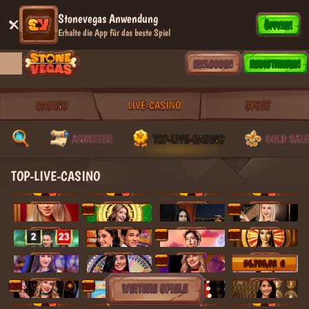
Stonevegas Anwendung
ÖFFNEN
Erhalte die App für das beste Spiel
EINLOGGEN
REGISTRIEREN
CASINO
LIVE-CASINO
SPORT
ANBIETER
TOP-LIVE-CASINO
GOLD SAL
TOP-LIVE-CASINO
NEU
NEU
NEU
NEU
NEU
54.733,92 €
NEU
NEU
WEITERE SPIELE