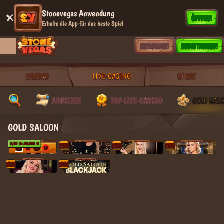
Stonevegas Anwendung
ÖFFNEN
Erhalte die App für das beste Spiel
EINLOGGEN
REGISTRIEREN
CASINO
LIVE-CASINO
SPORT
ANBIETER
TOP-LIVE-CASINO
GOLD SAL
GOLD SALOON
0,10 €
- 20.000 €
NEU
NEU
NEU
15
14
24
19
29
4
4
6
NEU
NEU
24
4
19
24
35
9
7
16
12
3
18
29