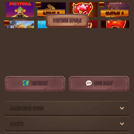
NEU
NEU
6.705,21 €
42.678,65 €
WEITERE SPIELE
NEU
NEU
DEUTSCH
LIVE CHAT
ALLGEMEINE INFOS
CASINO