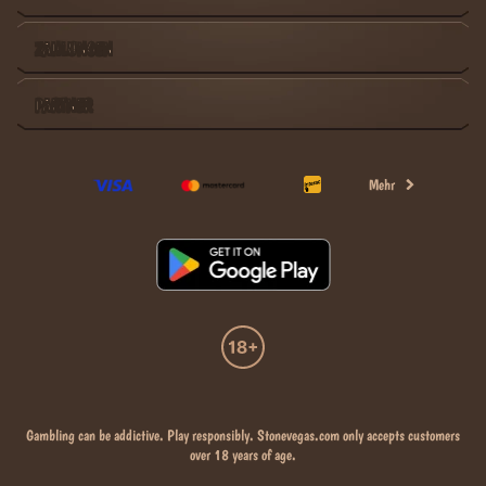
sie automatisch.
ZAHLUNGEN
Umsatzbedingungen: Alle Gewinne aus Freispielen
4.3
müssen 40 Mal (x40) umgesetzt werden, bevor
eine Auszahlung erfolgen kann.
PARTNER
Die Mindestquote für die Nutzung der Freiwette
4.4
beträgt 2,50.
Freiwetten müssen innerhalb von 24 Stunden nach
4.5
Mehr
Gutschrift genutzt werden.
Die Freiwette muss einmalig mit dem vollen
4.6
Einsatz eingesetzt werden. Gewinne aus der
Freiwette werden dem Echtgeldguthaben des
Spielers gutgeschrieben (wobei der ursprüngliche
Einsatzbetrag abgezogen wird). Der Spieler muss
den Gewinnbetrag mindestens dreimal mit einer
Quote von 1,50 umsetzen, bevor er eine
Auszahlung beantragen kann.
Gambling can be addictive. Play responsibly. Stonevegas.com only accepts customers
over 18 years of age.
Maximaler Auszahlungsbetrag
5.
Die maximalen Auszahlungslimits für Gewinne aus
5.1