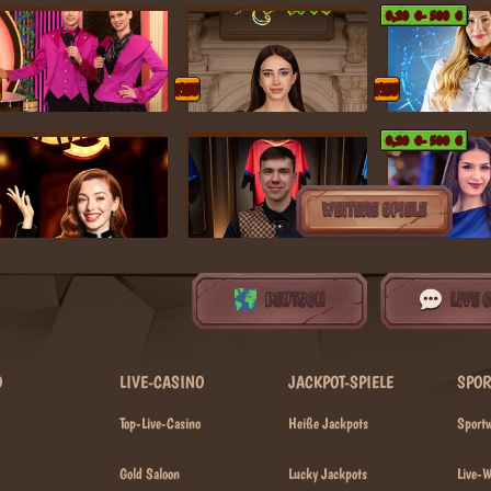
0,20 €
- 500 €
U
NEU
NEU
0,20 €
- 500 €
WEITERE SPIELE
U
DEUTSCH
LIVE 
O
LIVE-CASINO
JACKPOT-SPIELE
SPOR
Top-Live-Casino
Heiße Jackpots
Sportw
Gold Saloon
Lucky Jackpots
Live-W