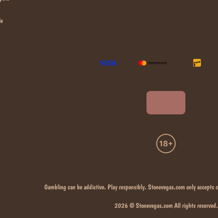
le
Gambling can be addictive. Play responsibly. Stonevegas.com only accepts c
2026 © Stonevegas.com All rights reserved.