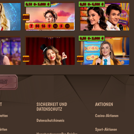
0,10 €
- 5.000 €
0,20 €
- 4.500 €
NEU
7
34
16
9
10
5
29
7
31
32
18
15
15
25
0,20 €
- 2.000 €
6
2
22
1
19
6
NEU
NEU
CHAT
T
SICHERHEIT UND
AKTIONEN
DATENSCHUTZ
etten
Casino-Aktionen
Datenschutzhinweis
etten
Sport-Aktionen