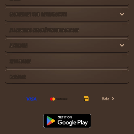
SICHERHEIT UND DATENSCHUTZ
ALLGEMEINE GESCHÄFTSBEDINGUNGEN
AKTIONEN
ZAHLUNGEN
PARTNER
Mehr