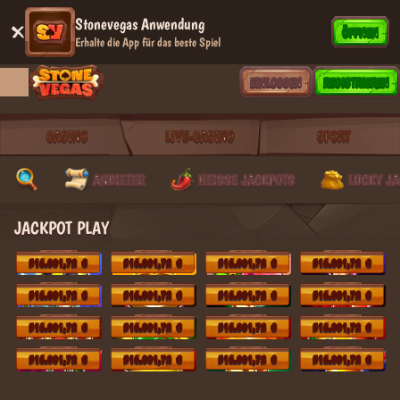
Stonevegas Anwendung
ÖFFNEN
Erhalte die App für das beste Spiel
EINLOGGEN
REGISTRIEREN
CASINO
LIVE-CASINO
SPORT
ANBIETER
HEISSE JACKPOTS
LUCKY J
JACKPOT PLAY
516.001,72 €
516.001,72 €
516.001,72 €
516.001,72 €
516.001,72 €
516.001,72 €
516.001,72 €
516.001,72 €
516.001,72 €
516.001,72 €
516.001,72 €
516.001,72 €
516.001,72 €
516.001,72 €
516.001,72 €
516.001,72 €