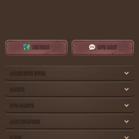
DEUTSCH
LIVE CHAT
ALLGEMEINE INFOS
CASINO
LIVE-CASINO
JACKPOT-SPIELE
SPORT