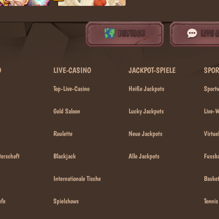
DEUTSCH
LIVE 
O
LIVE-CASINO
JACKPOT-SPIELE
SPOR
Top-Live-Casino
Heiße Jackpots
Sportw
Gold Saloon
Lucky Jackpots
Live-W
Roulette
Neue Jackpots
Virtue
terschaft
Blackjack
Alle Jackpots
Fussba
Internationale Tische
Basket
fe
Spielshows
Tennis