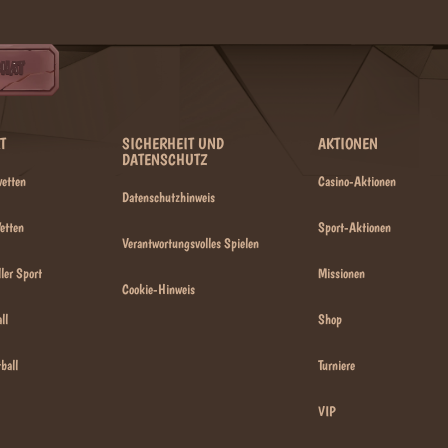
CHAT
T
SICHERHEIT UND
AKTIONEN
DATENSCHUTZ
etten
Casino-Aktionen
Datenschutzhinweis
etten
Sport-Aktionen
Verantwortungsvolles Spielen
ller Sport
Missionen
Cookie-Hinweis
ll
Shop
ball
Turniere
VIP