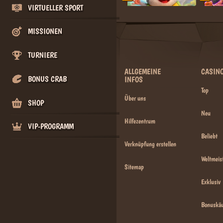
VIRTUELLER SPORT
MISSIONEN
TURNIERE
ALLGEMEINE
CASIN
BONUS CRAB
INFOS
Top
Über uns
SHOP
Neu
Hilfezentrum
VIP-PROGRAMM
Beliebt
Verknüpfung erstellen
Weltmeis
Sitemap
Exklusiv
Bonuskäu