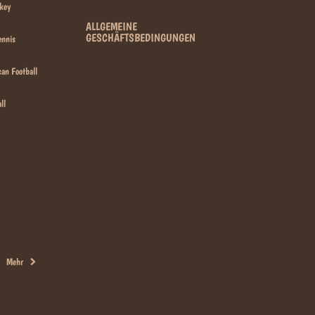
key
ALLGEMEINE
GESCHÄFTSBEDINGUNGEN
ennis
an Football
ll
Mehr